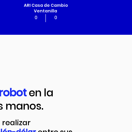
ARI Casa de Cambio
Ventanilla
|
0
0
 robot
en la
s manos.
realizar