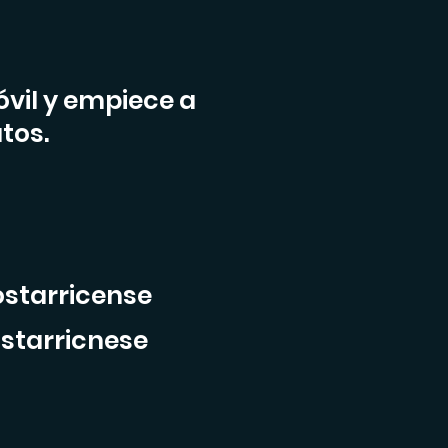
óvil y empiece a
tos.
ostarricense
ostarricnese