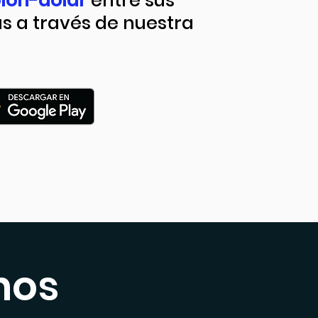
lón-dólar
entre sus
s a través de nuestra
nos