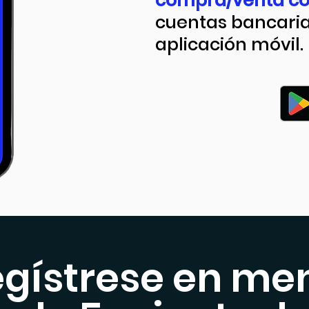
compra/venta co
cuentas bancaria
aplicación móvil.
egístrese en me