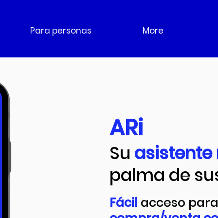
Para personas
More
ARi
Su
asistente
palma de su
Fácil
acceso para 